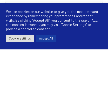
We use cookies on our website to give you the most relevant
Έχω διαβάσει και συμφωνώ με τους
όρους &
experience by remembering your preferences and repeat
προϋποθέσεις
visits. By clicking “Accept All”, you consent to the use of ALL
the cookies. However, you may visit "Cookie Settings" to
provide a controlled consent.
Cookie Settings
Accept All