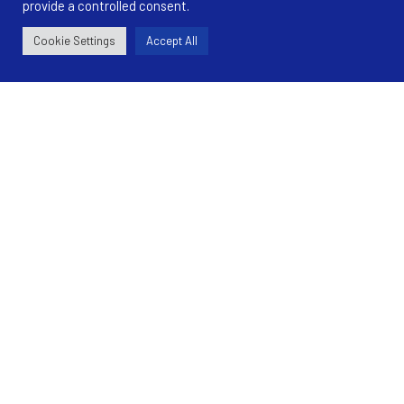
provide a controlled consent.
Cookie Settings
Accept All
Υπηρεσίες
Επιχειρήσεις
Ιδιώτες
Εξειδικευμένες Υπηρεσίες