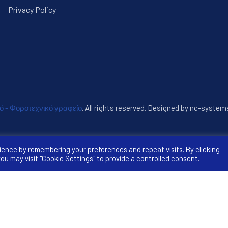
Privacy Policy
κό - Φοροτεχνικό γραφείο
.
All rights reserved. Designed by nc-system
άθυρο
ience by remembering your preferences and repeat visits. By clicking
ou may visit "Cookie Settings" to provide a controlled consent.
Αναζήτηση
Αναζήτηση
ΑΝ