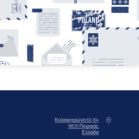
Τοποθεσία
Κολοκοτρώνη 62-64
18531 Πειραιάς
Νέο παράθυρο
Ελλάδα