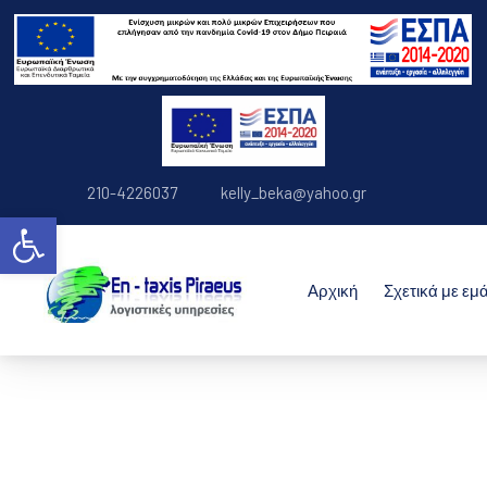
210-4226037
kelly_beka@yahoo.gr
Ανοίξτε τη γραμμή εργαλείων
Αρχική
Σχετικά με εμ
e-entaxis - Λογιστι