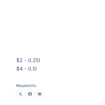
Ώρες λειτουργίας
$2 - 0.25l
$4 - 0.5l
21 Φεβρουαρίου, 2020
Μοιραστείτε:
Μοιραστείτε το στο X
Μοιραστείτε το στο Facebook
Μοιραστείτε το με email