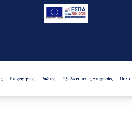
άς
Επιχειρήσεις
Ιδιώτες
Εξειδικευμένες Υπηρεσίες
Πελατ
κό - Φοροτεχνικό γραφείο