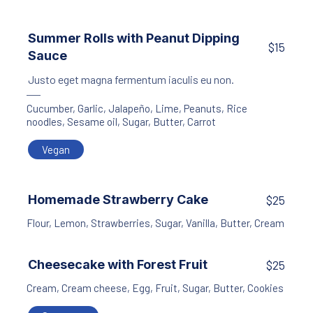
Summer Rolls with Peanut Dipping
$15
Sauce
Justo eget magna fermentum iaculis eu non.
Cucumber
,
Garlic
,
Jalapeño
,
Lime
,
Peanuts
,
Rice
noodles
,
Sesame oil
,
Sugar
,
Butter
,
Carrot
Vegan
Homemade Strawberry Cake
$25
Flour
,
Lemon
,
Strawberries
,
Sugar
,
Vanilla
,
Butter
,
Cream
Cheesecake with Forest Fruit
$25
Cream
,
Cream cheese
,
Egg
,
Fruit
,
Sugar
,
Butter
,
Cookies