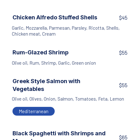
Chicken Alfredo Stuffed Shells
$45
Garlic
,
Mozzarella
,
Parmesan
,
Parsley
,
Ricotta
,
Shells
,
Chicken meat
,
Cream
Rum-Glazed Shrimp
$55
Olive oil
,
Rum
,
Shrimp
,
Garlic
,
Green onion
Greek Style Salmon with
$55
Vegetables
Olive oil
,
Olives
,
Onion
,
Salmon
,
Tomatoes
,
Feta
,
Lemon
Mediterranean
Black Spaghetti with Shrimps and
$65