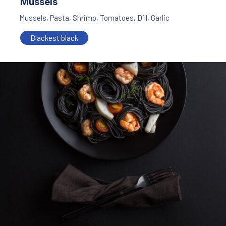
Mussels
Mussels
,
Pasta
,
Shrimp
,
Tomatoes
,
Dill
,
Garlic
Blackest black