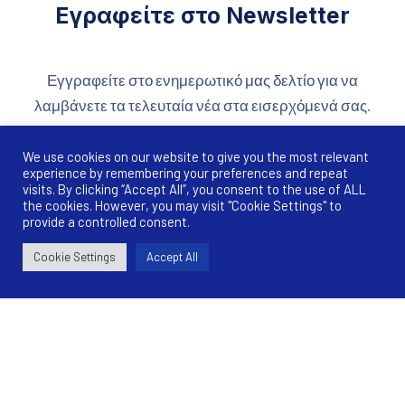
Εγραφείτε στο Newsletter
Εγγραφείτε στο ενημερωτικό μας δελτίο για να
λαμβάνετε τα τελευταία νέα στα εισερχόμενά σας.
We use cookies on our website to give you the most relevant
Email address
experience by remembering your preferences and repeat
visits. By clicking “Accept All”, you consent to the use of ALL
the cookies. However, you may visit "Cookie Settings" to
provide a controlled consent.
Έχω διαβάσει και συμφωνώ με τους
όρους &
προϋποθέσεις
Cookie Settings
Accept All